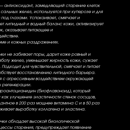
— антиоксидант, замедляющий старение клеток
альных желез, используется при куперозе и для
 под глазами. Успокаивает, смягчает и
ет липидный и водный баланс кожи, активизирует
к, оказывает питающее и
действие.
еме и кожных раздражениях.
чки
не забивает поры, дарит коже ровный и
аботу желез, уменьшает жирность кожи, сужает
Подходит для чувствительной, смягчает и питает
обствует восстановлению липидного барьера.
ся с агрессивным воздействием окружающей
ы регенерации.
проантоцианидин (биофлавоноид), который
 как улучшение эластичности стенок сосудов,
антное в 200 раз мощнее витамина С и в 50 раз
живает выработку коллагена и эластина.
чки
обладает высокой биологической
оцессы старения, предупреждает появление