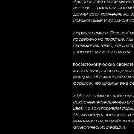
Для создания смеси мы исп
составе — растительные м
долгий срок хранения, мы 
незаменимый ингредиент Sou
Формула смеси "Базовая" м
проверено на практике. Мы 
скольжения, такие, как, на
упаковке, является полным.
Косметологические свойств
за счет выверенного до мо
миндаля, абрикосовой и ви
формулу, что храним ее в с
> Масло семян жожоба
омол
сохраняет естественную вл
цвет. Не закупоривает поры
Оптимизирует процессы усв
меланина под воздействием
аллергических реакций.