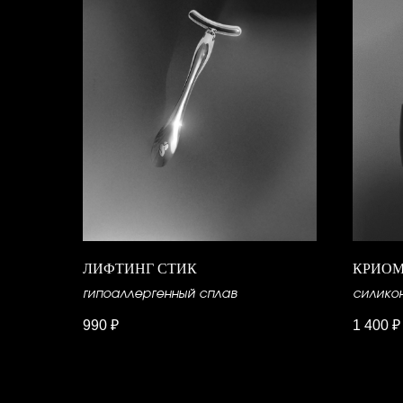
ЛИФТИНГ СТИК
КРИО
гипоаллергенный сплав
силико
990
₽
1 400
₽