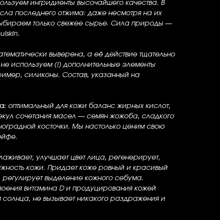
ользуем ингридиенты высочайшего качества. В
асла
последнего отжима
: даже несмотря на их
выбираем только свежее сырье. Сила природы —
lskin.
атематически выверена, а её действие тщательно
не используем (!) дополнительные элементы
пример, силиконы. Состав, указанный на
а:
оптимальный для кожи баланс жирных кислот,
лекул сочетания масел — семян жожоба, сладкого
ноградной косточки. Мы настолько ценим свою
ейфе.
аживает, улучшает цвет лица, регенерирует,
ажность кожи. Придает коже ровный и красивый
, регулирует выделение кожного себума.
оения витамина D и продуцирования кожей
 солнца, не вызывает никакого раздражения и