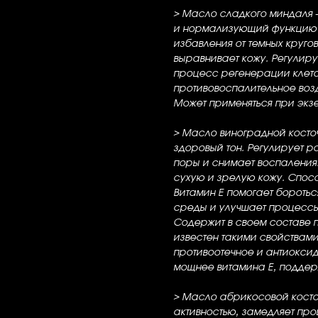
> Масло сладкого миндаля
и нормализующий функцию с
избавления от темных кругов
выравнивает кожу. Регулиру
процесс регенерации клето
противовоспалительное воз
Может применяться при экз
> Масло виноградной косто
здоровый тон. Регулирует р
поры и снимает воспаления. 
сухую и зрелую кожу. Спос
Витамин Е помогает бороть
среды и улучшает процесс
Содержит в своем составе 
известен такими свойствами
противоотечное и антиоксид
мощнее витамина Е, поддер
> Масло абрикосовой косто
активностью, замедляет пр