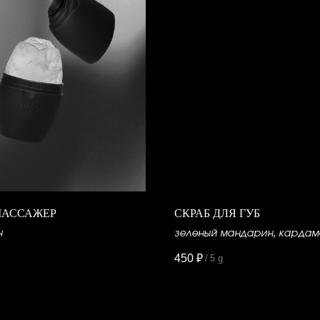
МАССАЖЕР
СКРАБ ДЛЯ ГУБ
н
зеленый мандарин, кардам
кориандр
450
₽
/
5 g